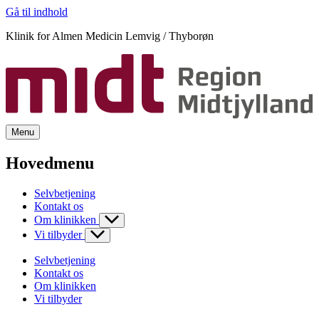
Gå til indhold
Klinik for Almen Medicin Lemvig / Thyborøn
Menu
Hovedmenu
Selvbetjening
Kontakt os
Om klinikken
Vi tilbyder
Selvbetjening
Kontakt os
Om klinikken
Vi tilbyder