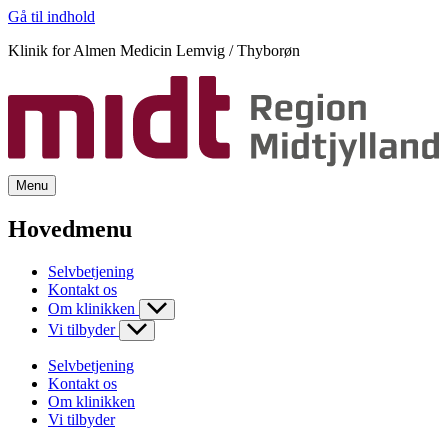
Gå til indhold
Klinik for Almen Medicin Lemvig / Thyborøn
Menu
Hovedmenu
Selvbetjening
Kontakt os
Om klinikken
Vi tilbyder
Selvbetjening
Kontakt os
Om klinikken
Vi tilbyder